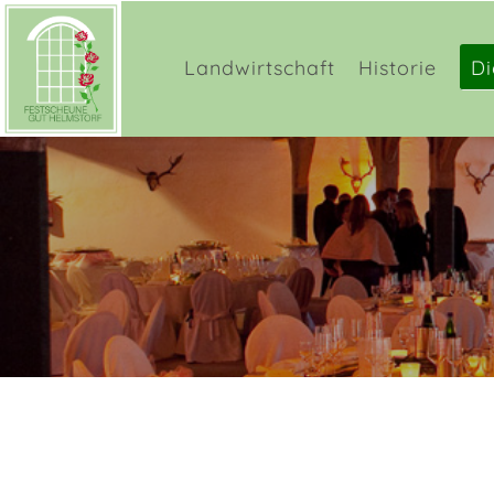
Login
Sup
Landwirtschaft
Historie
Di
Benutzername
Lorem i
2
Passwort
We offe
Anmelden
Mon - F
Register
|
Lost your password?