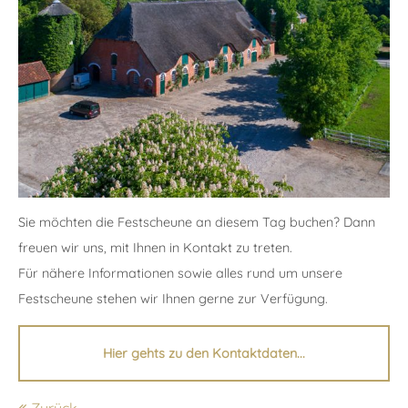
24h
/ 365days
We offer support for our customers
Mon - Fri 8:00am - 5:00pm
(GMT +1)
Get in touch
Sie möchten die Festscheune an diesem Tag buchen? Dann
freuen wir uns, mit Ihnen in Kontakt zu treten.
Cybersteel Inc.
Für nähere Informationen sowie alles rund um unsere
376-293 City Road, Suite 600
Festscheune stehen wir Ihnen gerne zur Verfügung.
San Francisco, CA 94102
Hier gehts zu den Kontaktdaten...
Have any questions?
+44 1234 567 890
Zurück