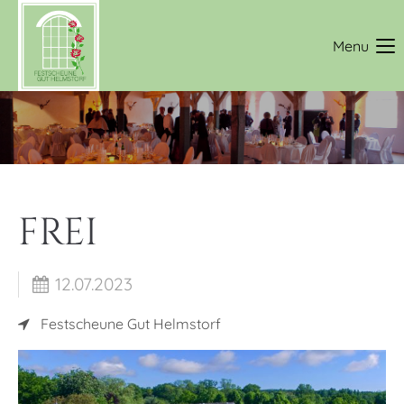
Login
Menu
Benutzername
Passwort
FREI
Anmelden
12.07.2023
Register
|
Lost your password?
Festscheune Gut Helmstorf
Support
Lorem ipsum dolor sit amet: