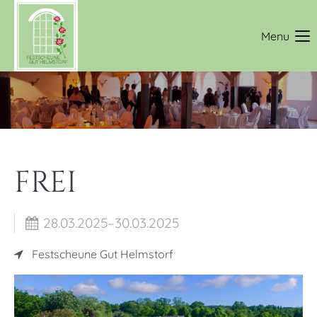
Login
Menu
Benutzername
Passwort
FREI
Anmelden
28.03.2025–30.03.2025
Register
|
Lost your password?
Festscheune Gut Helmstorf
Support
Lorem ipsum dolor sit amet: