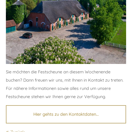
24h
/ 365days
We offer support for our customers
Mon - Fri 8:00am - 5:00pm
(GMT +1)
Get in touch
Sie möchten die Festscheune an diesem Wochenende
buchen? Dann freuen wir uns, mit Ihnen in Kontakt zu treten.
Cybersteel Inc.
Für nähere Informationen sowie alles rund um unsere
376-293 City Road, Suite 600
Festscheune stehen wir Ihnen gerne zur Verfügung.
San Francisco, CA 94102
Hier gehts zu den Kontaktdaten...
Have any questions?
+44 1234 567 890
Zurück