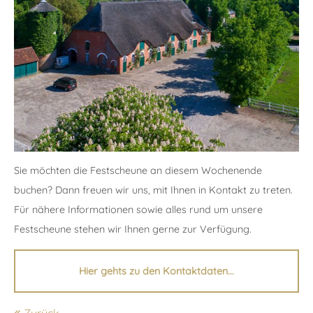
24h
/ 365days
We offer support for our customers
Mon - Fri 8:00am - 5:00pm
(GMT +1)
Get in touch
Sie möchten die Festscheune an diesem Wochenende
buchen? Dann freuen wir uns, mit Ihnen in Kontakt zu treten.
Cybersteel Inc.
Für nähere Informationen sowie alles rund um unsere
376-293 City Road, Suite 600
Festscheune stehen wir Ihnen gerne zur Verfügung.
San Francisco, CA 94102
Hier gehts zu den Kontaktdaten...
Have any questions?
+44 1234 567 890
Zurück