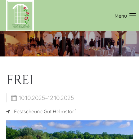
Login
Menu
Benutzername
Passwort
FREI
Anmelden
10.10.2025–12.10.2025
Register
|
Lost your password?
Festscheune Gut Helmstorf
Support
Lorem ipsum dolor sit amet: